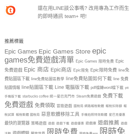
還在用LINE談公事嗎? 改用專為工作而生
的即時通訊 team+ 吧!
推薦標籤
epic
Epic Games Store
Epic Games
games免費遊戲清單
Epic
Epic Games 限時免費
Epic 商店
Epic商店
免費遊戲
Epic限時免費
line免
Epic限免
line免費貼圖如何下載
費貼圖區下載
line 免費
line免費貼圖區教學
line貼圖區下載
Line 電腦版下載
貼圖情報
pdf檔轉word檔下載
ptt
免費下載
starbucks coffee 統一星巴克門市
Steam免費遊戲
手機版下載
免費遊戲
免費領取
冒險遊戲
國稅局 網路報稅軟體
報稅扣除額
報
惡意軟體移除工具
稅試算
報稅軟體 國稅局
手機拍照特效軟體
星巴克優惠
遊戲推薦
最快的瀏覽器
策略遊戲
遊戲庫
遊戲
遊戲下載
遊戲優惠
遊戲
限時免
限時免費
遊戲體驗
開放世界
活動
限時免費app