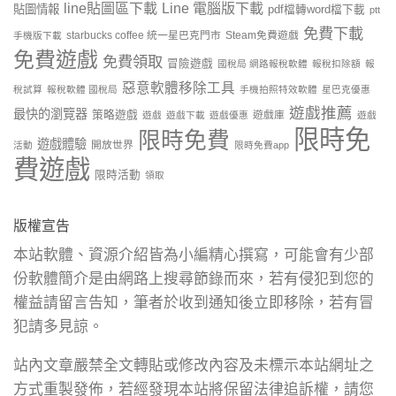
line貼圖區下載
Line 電腦版下載
貼圖情報
pdf檔轉word檔下載
ptt
免費下載
starbucks coffee 統一星巴克門市
Steam免費遊戲
手機版下載
免費遊戲
免費領取
冒險遊戲
國稅局 網路報稅軟體
報稅扣除額
報
惡意軟體移除工具
稅試算
報稅軟體 國稅局
手機拍照特效軟體
星巴克優惠
遊戲推薦
最快的瀏覽器
策略遊戲
遊戲庫
遊戲
遊戲下載
遊戲優惠
遊戲
限時免
限時免費
遊戲體驗
開放世界
活動
限時免費app
費遊戲
限時活動
領取
版權宣告
本站軟體、資源介紹皆為小編精心撰寫，可能會有少部
份軟體簡介是由網路上搜尋節錄而來，若有侵犯到您的
權益請留言告知，筆者於收到通知後立即移除，若有冒
犯請多見諒。
站內文章嚴禁全文轉貼或修改內容及未標示本站網址之
方式重製發佈，若經發現本站將保留法律追訴權，請您