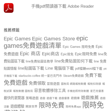
手機pdf閱讀器下載 Adobe Reader
推薦標籤
epic
Epic Games Store
Epic Games
games免費遊戲清單
Epic
Epic Games 限時免費
Epic 商店
Epic商店
免費遊戲
Epic限時免費
line免
Epic限免
line免費貼圖如何下載
費貼圖區下載
line 免費
line免費貼圖區教學
line貼圖區下載
Line 電腦版下載
貼圖情報
pdf檔轉word檔下載
ptt
免費下載
starbucks coffee 統一星巴克門市
Steam免費遊戲
手機版下載
免費遊戲
免費領取
冒險遊戲
國稅局 網路報稅軟體
報稅扣除額
報
惡意軟體移除工具
稅試算
報稅軟體 國稅局
手機拍照特效軟體
星巴克優惠
遊戲推薦
最快的瀏覽器
策略遊戲
遊戲庫
遊戲
遊戲下載
遊戲優惠
遊戲
限時免
限時免費
遊戲體驗
開放世界
活動
限時免費app