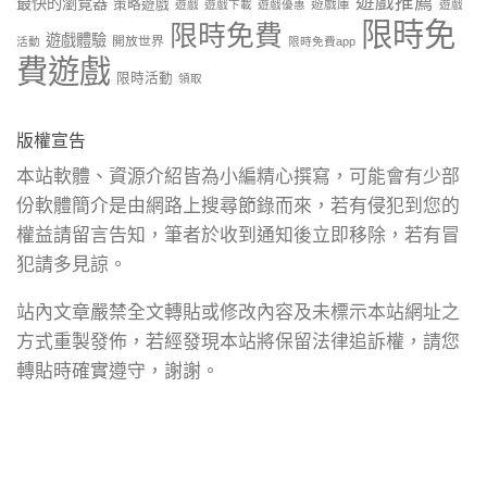
遊戲推薦
最快的瀏覽器
策略遊戲
遊戲庫
遊戲
遊戲下載
遊戲優惠
遊戲
限時免
限時免費
遊戲體驗
開放世界
活動
限時免費app
費遊戲
限時活動
領取
版權宣告
本站軟體、資源介紹皆為小編精心撰寫，可能會有少部
份軟體簡介是由網路上搜尋節錄而來，若有侵犯到您的
權益請留言告知，筆者於收到通知後立即移除，若有冒
犯請多見諒。
站內文章嚴禁全文轉貼或修改內容及未標示本站網址之
方式重製發佈，若經發現本站將保留法律追訴權，請您
轉貼時確實遵守，謝謝。