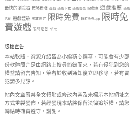
遊戲推薦
最快的瀏覽器
策略遊戲
遊戲庫
遊戲
遊戲下載
遊戲優惠
遊戲
限時免
限時免費
遊戲體驗
開放世界
活動
限時免費app
費遊戲
限時活動
領取
版權宣告
本站軟體、資源介紹皆為小編精心撰寫，可能會有少部
份軟體簡介是由網路上搜尋節錄而來，若有侵犯到您的
權益請留言告知，筆者於收到通知後立即移除，若有冒
犯請多見諒。
站內文章嚴禁全文轉貼或修改內容及未標示本站網址之
方式重製發佈，若經發現本站將保留法律追訴權，請您
轉貼時確實遵守，謝謝。