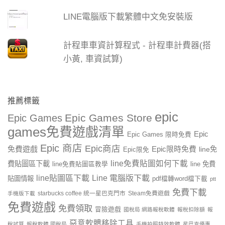
LINE電腦版下載繁體中文免安裝版
計程車車資計算程式 - 計程車計費器(搭
小黃, 車資試算)
推薦標籤
epic
Epic Games Store
Epic Games
games免費遊戲清單
Epic
Epic Games 限時免費
Epic 商店
Epic商店
免費遊戲
Epic限時免費
line免
Epic限免
line免費貼圖如何下載
費貼圖區下載
line 免費
line免費貼圖區教學
line貼圖區下載
Line 電腦版下載
貼圖情報
pdf檔轉word檔下載
ptt
免費下載
starbucks coffee 統一星巴克門市
Steam免費遊戲
手機版下載
免費遊戲
免費領取
冒險遊戲
國稅局 網路報稅軟體
報稅扣除額
報
惡意軟體移除工具
稅試算
報稅軟體 國稅局
手機拍照特效軟體
星巴克優惠