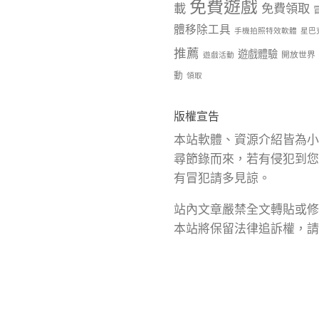
免費遊戲
載
免費領取
體移除工具
手機拍照特效軟體
星巴
推薦
遊戲體驗
開放世界
遊戲活動
動
領取
版權宣告
本站軟體、資源介紹皆為小
尋節錄而來，若有侵犯到您
有冒犯請多見諒。
站內文章嚴禁全文轉貼或修
本站將保留法律追訴權，請