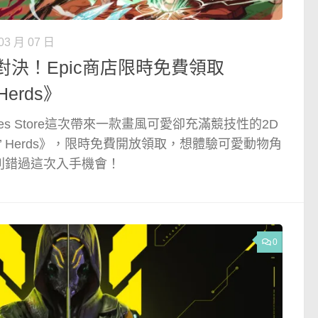
03 月 07 日
決！Epic商店限時免費領取
 Herds》
mes Store這次帶來一款畫風可愛卻充滿競技性的2D
htin’ Herds》，限時免費開放領取，想體驗可愛動物角
別錯過這次入手機會！
0