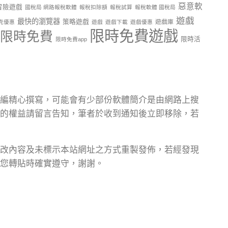
惡意軟
冒險遊戲
國稅局 網路報稅軟體
報稅扣除額
報稅試算
報稅軟體 國稅局
遊戲
最快的瀏覽器
策略遊戲
遊戲庫
克優惠
遊戲
遊戲下載
遊戲優惠
限時免費遊戲
限時免費
限時活
限時免費app
編精心撰寫，可能會有少部份軟體簡介是由網路上搜
的權益請留言告知，筆者於收到通知後立即移除，若
改內容及未標示本站網址之方式重製發佈，若經發現
您轉貼時確實遵守，謝謝。