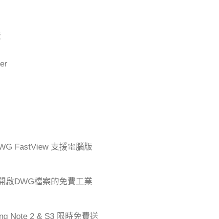
版
er
G FastView 支援電腦版
D 可開啟DWG檔案的免費工業
ng Note 2 & S3 限時免費送