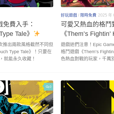
好玩遊戲
/
限時免費
2025 年 
遊戲免費入手：
可愛又熱血的格鬥對
Type Tale》
《Them’s Fightin’
，這次推出兩款風格截然不同但
遊戲迷們注意！Epic Ga
ch Type Tale》！只要在
格鬥遊戲《Them’s Fig
前領取，就能永久收藏！
色熱血對戰的玩家，千萬
0