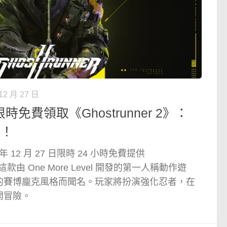
12 月 27 日
店限時免費領取《Ghostrunner 2》：
會！
4 年 12 月 27 日限時 24 小時免費提供
。這款由 One More Level 開發的第一人稱動作遊
的賽博龐克風格而聞名。玩家將扮演強化忍者，在
開冒險。