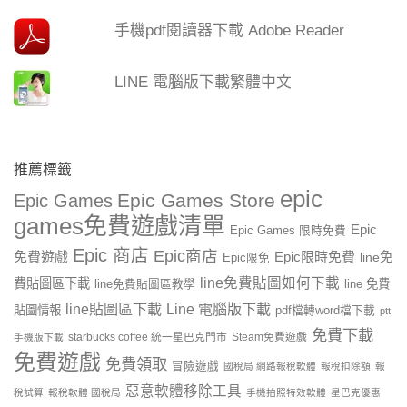
手機pdf閱讀器下載 Adobe Reader
LINE 電腦版下載繁體中文
推薦標籤
epic
Epic Games Store
Epic Games
games免費遊戲清單
Epic
Epic Games 限時免費
Epic 商店
Epic商店
免費遊戲
Epic限時免費
line免
Epic限免
line免費貼圖如何下載
費貼圖區下載
line 免費
line免費貼圖區教學
line貼圖區下載
Line 電腦版下載
貼圖情報
pdf檔轉word檔下載
ptt
免費下載
starbucks coffee 統一星巴克門市
Steam免費遊戲
手機版下載
免費遊戲
免費領取
冒險遊戲
國稅局 網路報稅軟體
報稅扣除額
報
惡意軟體移除工具
稅試算
報稅軟體 國稅局
手機拍照特效軟體
星巴克優惠