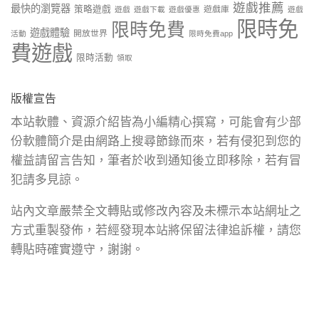
遊戲推薦
最快的瀏覽器
策略遊戲
遊戲庫
遊戲
遊戲下載
遊戲優惠
遊戲
限時免
限時免費
遊戲體驗
開放世界
活動
限時免費app
費遊戲
限時活動
領取
版權宣告
本站軟體、資源介紹皆為小編精心撰寫，可能會有少部
份軟體簡介是由網路上搜尋節錄而來，若有侵犯到您的
權益請留言告知，筆者於收到通知後立即移除，若有冒
犯請多見諒。
站內文章嚴禁全文轉貼或修改內容及未標示本站網址之
方式重製發佈，若經發現本站將保留法律追訴權，請您
轉貼時確實遵守，謝謝。