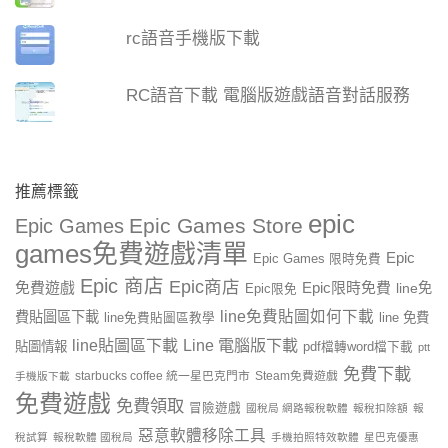
rc語音手機版下載
RC語音下載 電腦版遊戲語音對話服務
推薦標籤
epic
Epic Games Store
Epic Games
games免費遊戲清單
Epic
Epic Games 限時免費
Epic 商店
Epic商店
免費遊戲
Epic限時免費
line免
Epic限免
line免費貼圖如何下載
費貼圖區下載
line 免費
line免費貼圖區教學
line貼圖區下載
Line 電腦版下載
貼圖情報
pdf檔轉word檔下載
ptt
免費下載
starbucks coffee 統一星巴克門市
Steam免費遊戲
手機版下載
免費遊戲
免費領取
冒險遊戲
國稅局 網路報稅軟體
報稅扣除額
報
惡意軟體移除工具
稅試算
報稅軟體 國稅局
手機拍照特效軟體
星巴克優惠