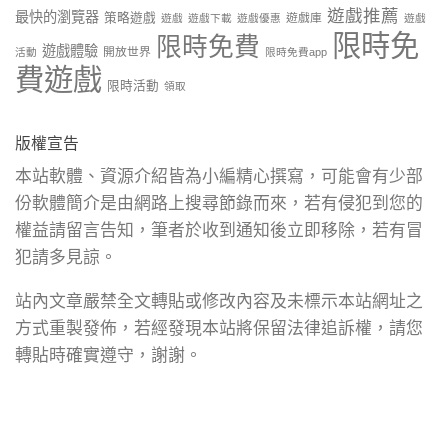
遊戲推薦
最快的瀏覽器
策略遊戲
遊戲庫
遊戲
遊戲下載
遊戲優惠
遊戲
限時免
限時免費
遊戲體驗
開放世界
活動
限時免費app
費遊戲
限時活動
領取
版權宣告
本站軟體、資源介紹皆為小編精心撰寫，可能會有少部
份軟體簡介是由網路上搜尋節錄而來，若有侵犯到您的
權益請留言告知，筆者於收到通知後立即移除，若有冒
犯請多見諒。
站內文章嚴禁全文轉貼或修改內容及未標示本站網址之
方式重製發佈，若經發現本站將保留法律追訴權，請您
轉貼時確實遵守，謝謝。