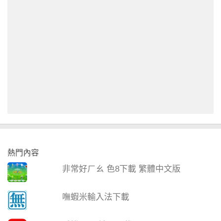
熱門內容
非常好ㄏㄠ 色8下載 繁體中文版
嘸蝦米輸入法下載