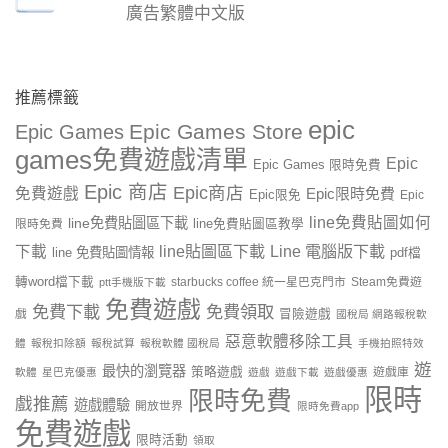
廣告繁體中文版
推薦標籤
epic
Epic Games Store
Epic Games
games免費遊戲清單
Epic
Epic Games 限時免費
Epic 商店
Epic商店
免費遊戲
Epic限時免費
Epic限免
Epic
line免費貼圖如何
line免費貼圖區下載
限時免費
line免費貼圖區教學
line貼圖區下載
Line 電腦版下載
下載
line 免費貼圖情報
pdf檔
轉word檔下載
starbucks coffee 統一星巴克門市
Steam免費遊
ptt手機版下載
免費遊戲
免費下載
免費領取
戲
冒險遊戲
國稅局 網路報稅軟
惡意軟體移除工具
體
報稅扣除額
報稅試算
報稅軟體 國稅局
手機拍照特效
遊
最快的瀏覽器
策略遊戲
遊戲庫
軟體
星巴克優惠
遊戲
遊戲下載
遊戲優惠
限時
限時免費
戲推薦
遊戲體驗
開放世界
限時免費app
免費遊戲
限時活動
領取