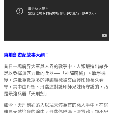
東離劍遊紀故事大綱：
昔日一場魔界大軍與人界的戰爭中，人類鍛造出諸多
足以發揮無匹力量的兵器──「神誨魔械」。戰爭過
後，這批為數眾多的神誨魔械被交由護印師長久看
守，其中由丹衡、丹翡這對護印師兄妹所守護的，乃
是最強兵器「天刑劍」。
如今，天刑劍卻落入以蔑天骸為首的惡人手中。在逃
離蔑天骸追殺的途中，丹翡偶然遇上凜雪鴉、殤不患