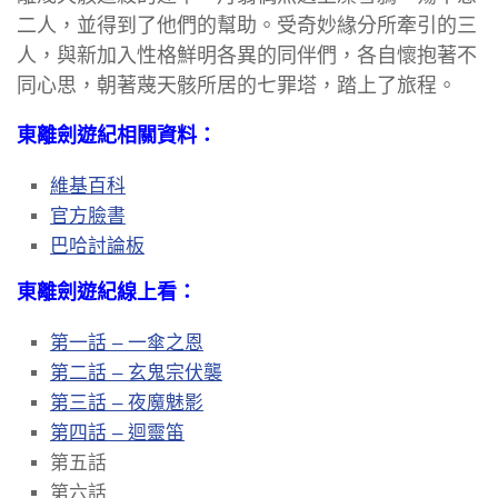
二人，並得到了他們的幫助。受奇妙緣分所牽引的三
人，與新加入性格鮮明各異的同伴們，各自懷抱著不
同心思，朝著蔑天骸所居的七罪塔，踏上了旅程。
東離劍遊紀相關資料：
維基百科
官方臉書
巴哈討論板
東離劍遊紀線上看：
第一話 – 一傘之恩
第二話 – 玄鬼宗伏襲
第三話 – 夜魔魅影
第四話 – 迴靈笛
第五話
第六話