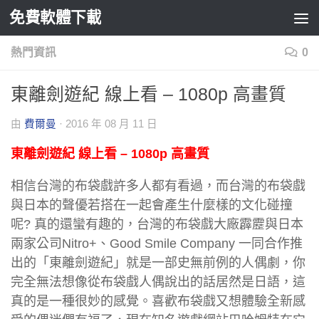
免費軟體下載
Skip to content
熱門資訊
0
東離劍遊紀 線上看 – 1080p 高畫質
由
費爾曼
·
2016 年 08 月 11 日
東離劍遊紀 線上看 – 1080p 高畫質
相信台灣的布袋戲許多人都有看過，而台灣的布袋戲
與日本的聲優若搭在一起會產生什麼樣的文化碰撞
呢? 真的還蠻有趣的，台灣的布袋戲大廠霹靂與日本
兩家公司Nitro+、Good Smile Company 一同合作推
出的「東離劍遊紀」就是一部史無前例的人偶劇，你
完全無法想像從布袋戲人偶說出的話居然是日語，這
真的是一種很妙的感覺。喜歡布袋戲又想體驗全新感