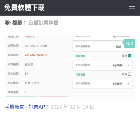
免費軟體下載
Skip to content
標籤：
台鐵訂票神器
0
手機新聞
/
訂票APP
2017 年 02 月 14 日