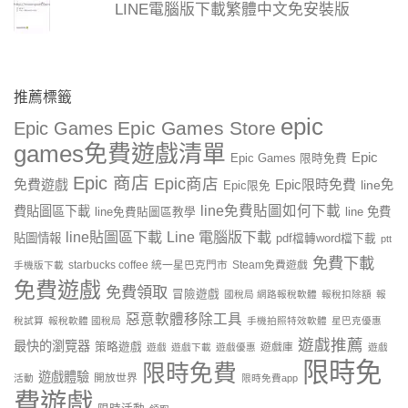
LINE電腦版下載繁體中文免安裝版
推薦標籤
epic
Epic Games Store
Epic Games
games免費遊戲清單
Epic
Epic Games 限時免費
Epic 商店
Epic商店
免費遊戲
Epic限時免費
line免
Epic限免
line免費貼圖如何下載
費貼圖區下載
line 免費
line免費貼圖區教學
line貼圖區下載
Line 電腦版下載
貼圖情報
pdf檔轉word檔下載
ptt
免費下載
starbucks coffee 統一星巴克門市
Steam免費遊戲
手機版下載
免費遊戲
免費領取
冒險遊戲
國稅局 網路報稅軟體
報稅扣除額
報
惡意軟體移除工具
稅試算
報稅軟體 國稅局
手機拍照特效軟體
星巴克優惠
遊戲推薦
最快的瀏覽器
策略遊戲
遊戲庫
遊戲
遊戲下載
遊戲優惠
遊戲
限時免
限時免費
遊戲體驗
開放世界
活動
限時免費app
費遊戲