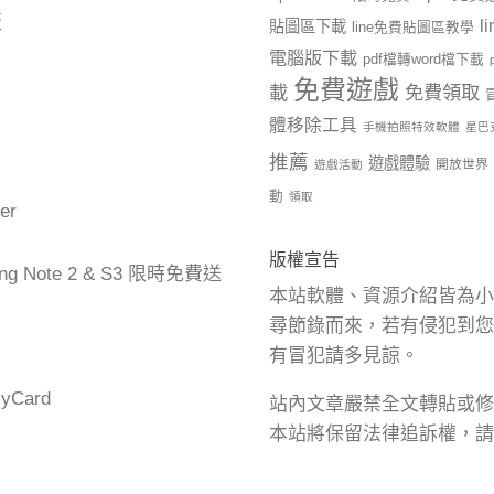
版
l
貼圖區下載
line免費貼圖區教學
電腦版下載
pdf檔轉word檔下載
免費遊戲
載
免費領取
體移除工具
手機拍照特效軟體
星巴
推薦
遊戲體驗
開放世界
遊戲活動
動
領取
er
版權宣告
ng Note 2 & S3 限時免費送
本站軟體、資源介紹皆為小
尋節錄而來，若有侵犯到您
有冒犯請多見諒。
Card
站內文章嚴禁全文轉貼或修
本站將保留法律追訴權，請