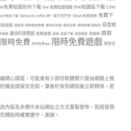
line貼圖區下載
Line
ine免費貼圖如何下載
line 免費貼圖情報
免費下
starbucks coffee 統一星巴克門市
Steam免費遊戲
ptt手機版下載
惡意軟
冒險遊戲
國稅局 網路報稅軟體
報稅扣除額
報稅試算
報稅軟體 國稅局
遊戲
最快的瀏覽器
策略遊戲
遊戲庫
克優惠
遊戲
遊戲下載
遊戲優惠
限時免費遊戲
限時免費
限時活
限時免費app
編精心撰寫，可能會有少部份軟體簡介是由網路上搜
的權益請留言告知，筆者於收到通知後立即移除，若
改內容及未標示本站網址之方式重製發佈，若經發現
您轉貼時確實遵守，謝謝。