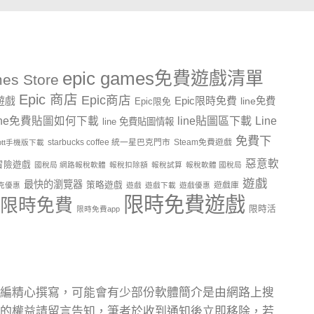
epic games免費遊戲清單
es Store
Epic 商店
Epic商店
費遊戲
Epic限時免費
line免費
Epic限免
line貼圖區下載
Line
ine免費貼圖如何下載
line 免費貼圖情報
免費下
starbucks coffee 統一星巴克門市
Steam免費遊戲
ptt手機版下載
惡意軟
冒險遊戲
國稅局 網路報稅軟體
報稅扣除額
報稅試算
報稅軟體 國稅局
遊戲
最快的瀏覽器
策略遊戲
遊戲庫
克優惠
遊戲
遊戲下載
遊戲優惠
限時免費遊戲
限時免費
限時活
限時免費app
編精心撰寫，可能會有少部份軟體簡介是由網路上搜
的權益請留言告知，筆者於收到通知後立即移除，若