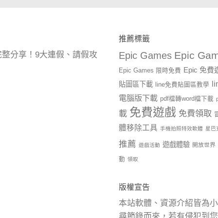
推薦標籤
Epic Gam
曆完整分享！9大連假、請假攻
Epic Games
Epic 免
Epic Games 限時免費
l
貼圖區下載
line免費貼圖區教學
電腦版下載
pdf檔轉word檔下載
免費遊戲
載
免費領取
體移除工具
手機拍照特效軟體
星巴
推薦
遊戲體驗
開放世界
遊戲活動
動
領取
版權宣告
本站軟體、資源介紹皆為小
尋節錄而來，若有侵犯到您