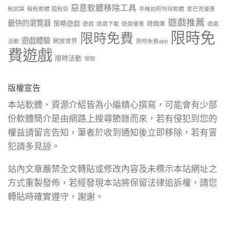
惡意軟體移除工具
稅試算
報稅軟體 國稅局
手機拍照特效軟體
星巴克優惠
遊戲推薦
最快的瀏覽器
策略遊戲
遊戲庫
遊戲
遊戲下載
遊戲優惠
遊戲
限時免
限時免費
遊戲體驗
開放世界
活動
限時免費app
費遊戲
限時活動
領取
版權宣告
本站軟體、資源介紹皆為小編精心撰寫，可能會有少部
份軟體簡介是由網路上搜尋節錄而來，若有侵犯到您的
權益請留言告知，筆者於收到通知後立即移除，若有冒
犯請多見諒。
站內文章嚴禁全文轉貼或修改內容及未標示本站網址之
方式重製發佈，若經發現本站將保留法律追訴權，請您
轉貼時確實遵守，謝謝。