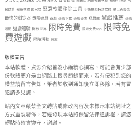
冒險遊戲
國稅局 網路報稅軟體
報稅扣除額
報
惡意軟體移除工具
稅試算
報稅軟體 國稅局
手機拍照特效軟體
星巴克優惠
遊戲推薦
最快的瀏覽器
策略遊戲
遊戲庫
遊戲
遊戲下載
遊戲優惠
遊戲
限時免
限時免費
遊戲體驗
開放世界
活動
限時免費app
費遊戲
限時活動
領取
版權宣告
本站軟體、資源介紹皆為小編精心撰寫，可能會有少部
份軟體簡介是由網路上搜尋節錄而來，若有侵犯到您的
權益請留言告知，筆者於收到通知後立即移除，若有冒
犯請多見諒。
站內文章嚴禁全文轉貼或修改內容及未標示本站網址之
方式重製發佈，若經發現本站將保留法律追訴權，請您
轉貼時確實遵守，謝謝。