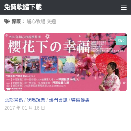
免費軟體下載
Skip to content
標籤：
埔心牧場 交通
0
北部景點
/
吃喝玩樂
/
熱門資訊
/
特價優惠
2017 年 01 月 16 日