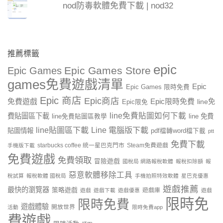
nod防毒軟體免費下載 | nod32
推薦標籤
epic
Epic Games Store
Epic Games
games免費遊戲清單
Epic
Epic Games 限時免費
Epic 商店
Epic商店
免費遊戲
Epic限時免費
line免
Epic限免
line免費貼圖如何下載
費貼圖區下載
line 免費
line免費貼圖區教學
line貼圖區下載
Line 電腦版下載
貼圖情報
pdf檔轉word檔下載
ptt
免費下載
starbucks coffee 統一星巴克門市
Steam免費遊戲
手機版下載
免費遊戲
免費領取
冒險遊戲
國稅局 網路報稅軟體
報稅扣除額
報
惡意軟體移除工具
稅試算
報稅軟體 國稅局
手機拍照特效軟體
星巴克優惠
遊戲推薦
最快的瀏覽器
策略遊戲
遊戲庫
遊戲
遊戲下載
遊戲優惠
遊戲
限時免
限時免費
遊戲體驗
開放世界
活動
限時免費app
費遊戲