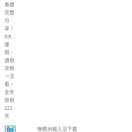
嘸蝦米輸入法下載