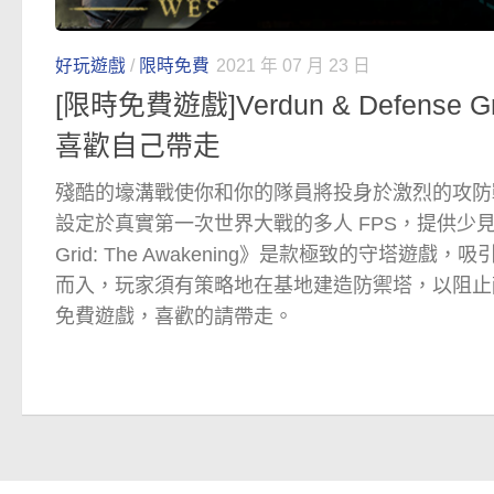
好玩遊戲
/
限時免費
2021 年 07 月 23 日
[限時免費遊戲]Verdun & Defense
喜歡自己帶走
殘酷的壕溝戰使你和你的隊員將投身於激烈的攻防戰。
設定於真實第一次世界大戰的多人 FPS，提供少見的
Grid: The Awakening》是款極致的守塔遊
而入，玩家須有策略地在基地建造防禦塔，以阻止
免費遊戲，喜歡的請帶走。