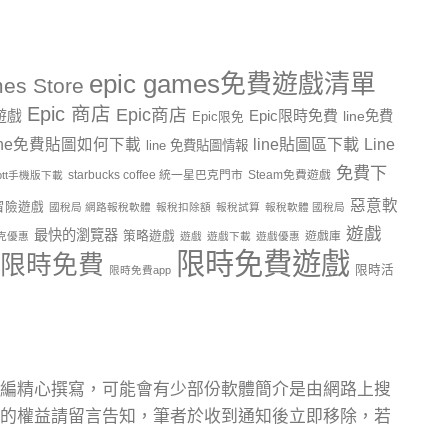
epic games免費遊戲清單
es Store
Epic 商店
Epic商店
費遊戲
Epic限時免費
line免費
Epic限免
line貼圖區下載
Line
ine免費貼圖如何下載
line 免費貼圖情報
免費下
starbucks coffee 統一星巴克門市
Steam免費遊戲
ptt手機版下載
惡意軟
冒險遊戲
國稅局 網路報稅軟體
報稅扣除額
報稅試算
報稅軟體 國稅局
遊戲
最快的瀏覽器
策略遊戲
遊戲庫
克優惠
遊戲
遊戲下載
遊戲優惠
限時免費遊戲
限時免費
限時活
限時免費app
編精心撰寫，可能會有少部份軟體簡介是由網路上搜
的權益請留言告知，筆者於收到通知後立即移除，若