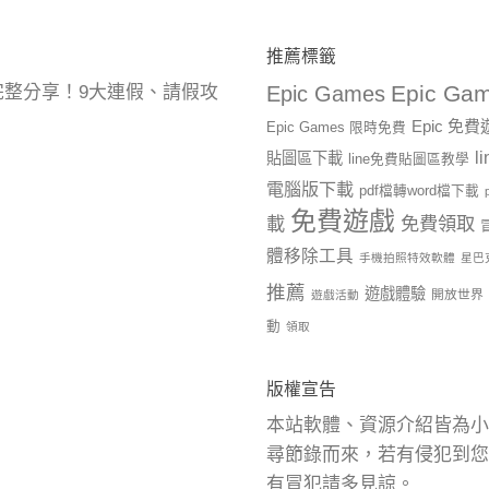
推薦標籤
Epic Gam
曆完整分享！9大連假、請假攻
Epic Games
Epic 免
Epic Games 限時免費
l
貼圖區下載
line免費貼圖區教學
電腦版下載
pdf檔轉word檔下載
免費遊戲
載
免費領取
體移除工具
手機拍照特效軟體
星巴
推薦
遊戲體驗
開放世界
遊戲活動
動
領取
版權宣告
本站軟體、資源介紹皆為小
尋節錄而來，若有侵犯到您
有冒犯請多見諒。