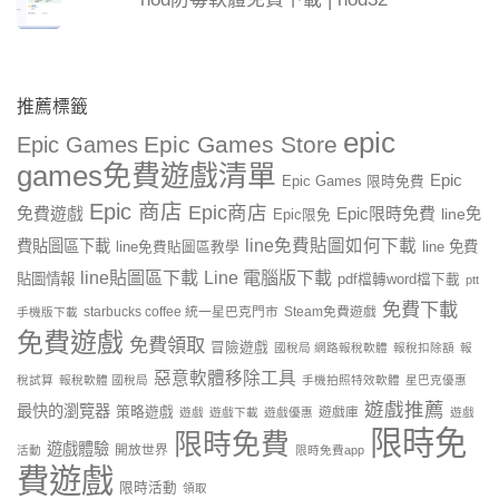
推薦標籤
epic
Epic Games Store
Epic Games
games免費遊戲清單
Epic
Epic Games 限時免費
Epic 商店
Epic商店
免費遊戲
Epic限時免費
line免
Epic限免
line免費貼圖如何下載
費貼圖區下載
line 免費
line免費貼圖區教學
line貼圖區下載
Line 電腦版下載
貼圖情報
pdf檔轉word檔下載
ptt
免費下載
starbucks coffee 統一星巴克門市
Steam免費遊戲
手機版下載
免費遊戲
免費領取
冒險遊戲
國稅局 網路報稅軟體
報稅扣除額
報
惡意軟體移除工具
稅試算
報稅軟體 國稅局
手機拍照特效軟體
星巴克優惠
遊戲推薦
最快的瀏覽器
策略遊戲
遊戲庫
遊戲
遊戲下載
遊戲優惠
遊戲
限時免
限時免費
遊戲體驗
開放世界
活動
限時免費app
費遊戲
限時活動
領取