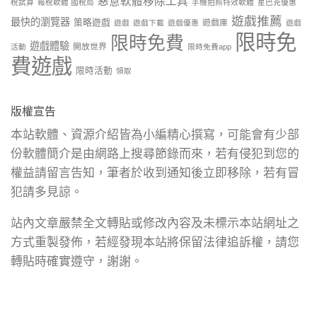
惡意軟體移除工具
稅試算
報稅軟體 國稅局
手機拍照特效軟體
星巴克優惠
遊戲推薦
最快的瀏覽器
策略遊戲
遊戲庫
遊戲
遊戲下載
遊戲優惠
遊戲
限時免
限時免費
遊戲體驗
開放世界
活動
限時免費app
費遊戲
限時活動
領取
版權宣告
本站軟體、資源介紹皆為小編精心撰寫，可能會有少部
份軟體簡介是由網路上搜尋節錄而來，若有侵犯到您的
權益請留言告知，筆者於收到通知後立即移除，若有冒
犯請多見諒。
站內文章嚴禁全文轉貼或修改內容及未標示本站網址之
方式重製發佈，若經發現本站將保留法律追訴權，請您
轉貼時確實遵守，謝謝。