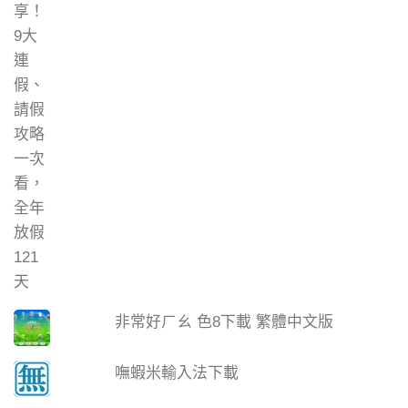
非常好ㄏㄠ 色8下載 繁體中文版
嘸蝦米輸入法下載