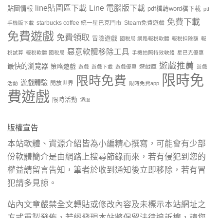
line貼圖區下載
Line 電腦版下載
貼圖情報
pdf檔轉word檔下載
ptt
免費下載
starbucks coffee 統一星巴克門市
Steam免費遊戲
手機版下載
免費遊戲
免費領取
冒險遊戲
國稅局 網路報稅軟體
報稅扣除額
報
惡意軟體移除工具
稅試算
報稅軟體 國稅局
手機拍照特效軟體
星巴克優惠
遊戲推薦
最快的瀏覽器
策略遊戲
遊戲庫
遊戲
遊戲下載
遊戲優惠
遊戲
限時免
限時免費
遊戲體驗
開放世界
活動
限時免費app
費遊戲
限時活動
領取
版權宣告
本站軟體、資源介紹皆為小編精心撰寫，可能會有少部
份軟體簡介是由網路上搜尋節錄而來，若有侵犯到您的
權益請留言告知，筆者於收到通知後立即移除，若有冒
犯請多見諒。
站內文章嚴禁全文轉貼或修改內容及未標示本站網址之
方式重製發佈，若經發現本站將保留法律追訴權，請您