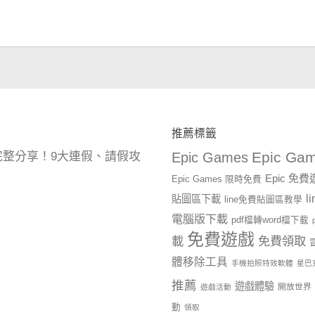
推薦標籤
Epic Gam
曆完整分享！9大連假、請假攻
Epic Games
Epic 免
Epic Games 限時免費
l
貼圖區下載
line免費貼圖區教學
電腦版下載
pdf檔轉word檔下載
免費遊戲
載
免費領取
體移除工具
手機拍照特效軟體
星巴
推薦
遊戲體驗
開放世界
遊戲活動
動
領取