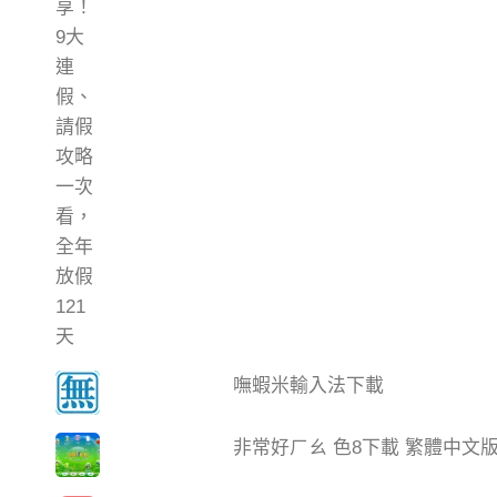
嘸蝦米輸入法下載
非常好ㄏㄠ 色8下載 繁體中文