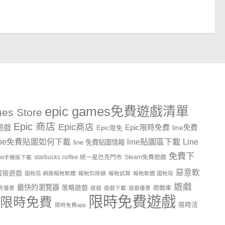
epic games免費遊戲清單
es Store
Epic 商店
Epic商店
費遊戲
Epic限時免費
line免費
Epic限免
line貼圖區下載
Line
ine免費貼圖如何下載
line 免費貼圖情報
免費下
starbucks coffee 統一星巴克門市
Steam免費遊戲
ptt手機版下載
惡意軟
冒險遊戲
國稅局 網路報稅軟體
報稅扣除額
報稅試算
報稅軟體 國稅局
遊戲
最快的瀏覽器
策略遊戲
遊戲庫
克優惠
遊戲
遊戲下載
遊戲優惠
限時免費遊戲
限時免費
限時活
限時免費app