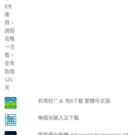
非常好ㄏㄠ 色8下載 繁體中文版
嘸蝦米輸入法下載