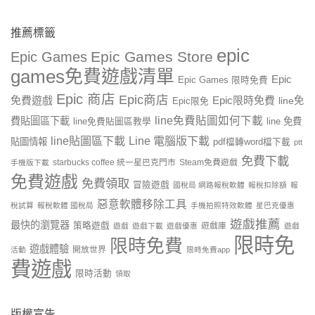
推薦標籤
epic
Epic Games Store
Epic Games
games免費遊戲清單
Epic
Epic Games 限時免費
Epic 商店
Epic商店
免費遊戲
Epic限時免費
line免
Epic限免
line免費貼圖如何下載
費貼圖區下載
line 免費
line免費貼圖區教學
line貼圖區下載
Line 電腦版下載
貼圖情報
pdf檔轉word檔下載
ptt
免費下載
starbucks coffee 統一星巴克門市
Steam免費遊戲
手機版下載
免費遊戲
免費領取
冒險遊戲
國稅局 網路報稅軟體
報稅扣除額
報
惡意軟體移除工具
稅試算
報稅軟體 國稅局
手機拍照特效軟體
星巴克優惠
遊戲推薦
最快的瀏覽器
策略遊戲
遊戲庫
遊戲
遊戲下載
遊戲優惠
遊戲
限時免
限時免費
遊戲體驗
開放世界
活動
限時免費app
費遊戲
限時活動
領取
版權宣告