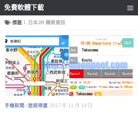
免費軟體下載
Skip to content
標籤：
日本JR 轉乘資訊
0
手機新聞
/
旅遊規畫
2017 年 11 月 14 日