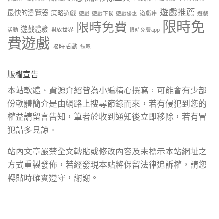
遊戲推薦
最快的瀏覽器
策略遊戲
遊戲庫
遊戲
遊戲下載
遊戲優惠
遊戲
限時免
限時免費
遊戲體驗
開放世界
活動
限時免費app
費遊戲
限時活動
領取
版權宣告
本站軟體、資源介紹皆為小編精心撰寫，可能會有少部
份軟體簡介是由網路上搜尋節錄而來，若有侵犯到您的
權益請留言告知，筆者於收到通知後立即移除，若有冒
犯請多見諒。
站內文章嚴禁全文轉貼或修改內容及未標示本站網址之
方式重製發佈，若經發現本站將保留法律追訴權，請您
轉貼時確實遵守，謝謝。