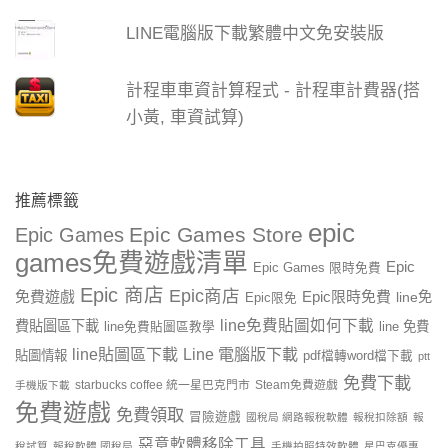
LINE電腦版下載繁體中文免安裝版
計程車車資計算程式 - 計程車計費器(搭
小黃, 車資試算)
推薦標籤
epic
Epic Games Store
Epic Games
games免費遊戲清單
Epic
Epic Games 限時免費
Epic 商店
Epic商店
免費遊戲
Epic限時免費
line免
Epic限免
line免費貼圖如何下載
費貼圖區下載
line 免費
line免費貼圖區教學
line貼圖區下載
Line 電腦版下載
貼圖情報
pdf檔轉word檔下載
ptt
免費下載
starbucks coffee 統一星巴克門市
Steam免費遊戲
手機版下載
免費遊戲
免費領取
冒險遊戲
國稅局 網路報稅軟體
報稅扣除額
報
惡意軟體移除工具
稅試算
報稅軟體 國稅局
手機拍照特效軟體
星巴克優惠