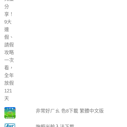
非常好ㄏㄠ 色8下載 繁體中文版
嘸蝦米輸入法下載