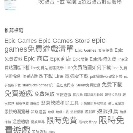
RC語音下載 電腦版遊戲語音對話服務
推薦標籤
epic
Epic Games Store
Epic Games
games免費遊戲清單
Epic
Epic Games 限時免費
Epic 商店
Epic商店
免費遊戲
Epic限時免費
line免
Epic限免
line免費貼圖如何下載
費貼圖區下載
line 免費
line免費貼圖區教學
line貼圖區下載
Line 電腦版下載
貼圖情報
pdf檔轉word檔下載
ptt
免費下載
starbucks coffee 統一星巴克門市
Steam免費遊戲
手機版下載
免費遊戲
免費領取
冒險遊戲
國稅局 網路報稅軟體
報稅扣除額
報
惡意軟體移除工具
稅試算
報稅軟體 國稅局
手機拍照特效軟體
星巴克優惠
遊戲推薦
最快的瀏覽器
策略遊戲
遊戲庫
遊戲
遊戲下載
遊戲優惠
遊戲
限時免
限時免費
遊戲體驗
開放世界
活動
限時免費app
費遊戲
限時活動
領取