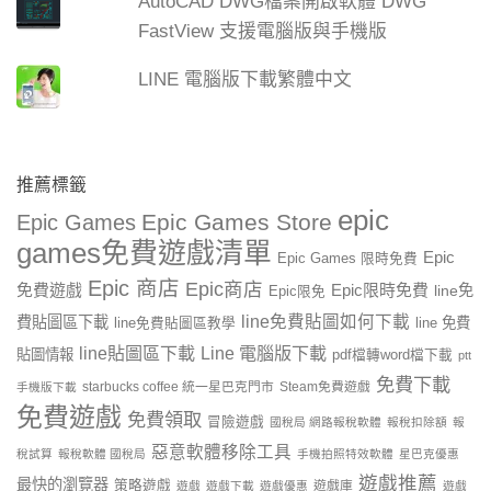
AutoCAD DWG檔案開啟軟體 DWG
FastView 支援電腦版與手機版
LINE 電腦版下載繁體中文
推薦標籤
epic
Epic Games Store
Epic Games
games免費遊戲清單
Epic
Epic Games 限時免費
Epic 商店
Epic商店
免費遊戲
Epic限時免費
line免
Epic限免
line免費貼圖如何下載
費貼圖區下載
line 免費
line免費貼圖區教學
line貼圖區下載
Line 電腦版下載
貼圖情報
pdf檔轉word檔下載
ptt
免費下載
starbucks coffee 統一星巴克門市
Steam免費遊戲
手機版下載
免費遊戲
免費領取
冒險遊戲
國稅局 網路報稅軟體
報稅扣除額
報
惡意軟體移除工具
稅試算
報稅軟體 國稅局
手機拍照特效軟體
星巴克優惠
遊戲推薦
最快的瀏覽器
策略遊戲
遊戲庫
遊戲
遊戲下載
遊戲優惠
遊戲