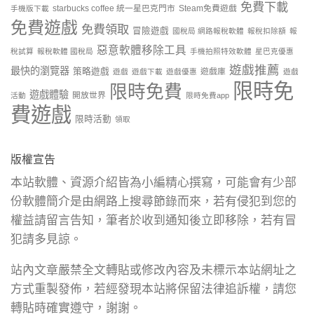
免費下載
starbucks coffee 統一星巴克門市
Steam免費遊戲
手機版下載
免費遊戲
免費領取
冒險遊戲
國稅局 網路報稅軟體
報稅扣除額
報
惡意軟體移除工具
稅試算
報稅軟體 國稅局
手機拍照特效軟體
星巴克優惠
遊戲推薦
最快的瀏覽器
策略遊戲
遊戲庫
遊戲
遊戲下載
遊戲優惠
遊戲
限時免
限時免費
遊戲體驗
開放世界
活動
限時免費app
費遊戲
限時活動
領取
版權宣告
本站軟體、資源介紹皆為小編精心撰寫，可能會有少部
份軟體簡介是由網路上搜尋節錄而來，若有侵犯到您的
權益請留言告知，筆者於收到通知後立即移除，若有冒
犯請多見諒。
站內文章嚴禁全文轉貼或修改內容及未標示本站網址之
方式重製發佈，若經發現本站將保留法律追訴權，請您
轉貼時確實遵守，謝謝。