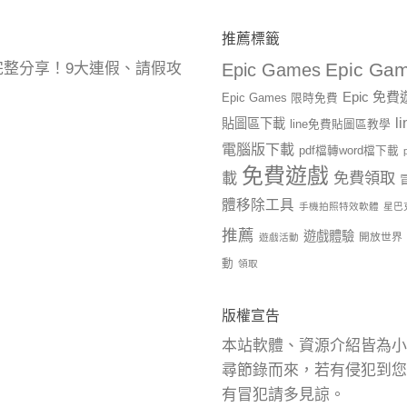
推薦標籤
Epic Gam
曆完整分享！9大連假、請假攻
Epic Games
Epic 免
Epic Games 限時免費
l
貼圖區下載
line免費貼圖區教學
電腦版下載
pdf檔轉word檔下載
免費遊戲
載
免費領取
體移除工具
手機拍照特效軟體
星巴
推薦
遊戲體驗
開放世界
遊戲活動
動
領取
版權宣告
本站軟體、資源介紹皆為小
尋節錄而來，若有侵犯到您
有冒犯請多見諒。