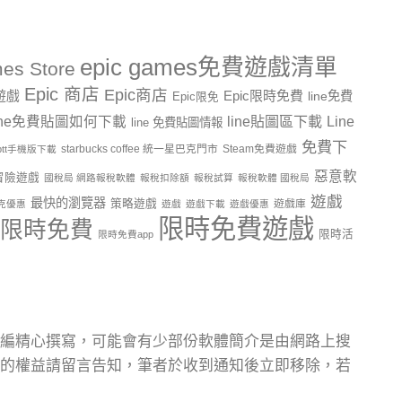
epic games免費遊戲清單
es Store
Epic 商店
Epic商店
費遊戲
Epic限時免費
line免費
Epic限免
line貼圖區下載
Line
ine免費貼圖如何下載
line 免費貼圖情報
免費下
starbucks coffee 統一星巴克門市
Steam免費遊戲
ptt手機版下載
惡意軟
冒險遊戲
國稅局 網路報稅軟體
報稅扣除額
報稅試算
報稅軟體 國稅局
遊戲
最快的瀏覽器
策略遊戲
遊戲庫
克優惠
遊戲
遊戲下載
遊戲優惠
限時免費遊戲
限時免費
限時活
限時免費app
編精心撰寫，可能會有少部份軟體簡介是由網路上搜
的權益請留言告知，筆者於收到通知後立即移除，若