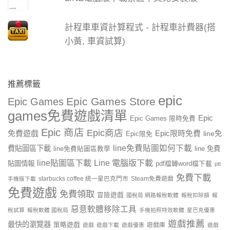
計程車車資計算程式 - 計程車計費器(搭
小黃, 車資試算)
推薦標籤
epic
Epic Games Store
Epic Games
games免費遊戲清單
Epic
Epic Games 限時免費
Epic 商店
Epic商店
免費遊戲
Epic限時免費
line免
Epic限免
line免費貼圖如何下載
費貼圖區下載
line 免費
line免費貼圖區教學
line貼圖區下載
Line 電腦版下載
貼圖情報
pdf檔轉word檔下載
ptt
免費下載
starbucks coffee 統一星巴克門市
Steam免費遊戲
手機版下載
免費遊戲
免費領取
冒險遊戲
國稅局 網路報稅軟體
報稅扣除額
報
惡意軟體移除工具
稅試算
報稅軟體 國稅局
手機拍照特效軟體
星巴克優惠
遊戲推薦
最快的瀏覽器
策略遊戲
遊戲庫
遊戲
遊戲下載
遊戲優惠
遊戲