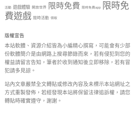
限時免
限時免費
遊戲體驗
開放世界
活動
限時免費app
費遊戲
限時活動
領取
版權宣告
本站軟體、資源介紹皆為小編精心撰寫，可能會有少部
份軟體簡介是由網路上搜尋節錄而來，若有侵犯到您的
權益請留言告知，筆者於收到通知後立即移除，若有冒
犯請多見諒。
站內文章嚴禁全文轉貼或修改內容及未標示本站網址之
方式重製發佈，若經發現本站將保留法律追訴權，請您
轉貼時確實遵守，謝謝。