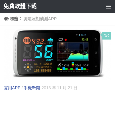
免費軟體下載
Skip to content
標籤：
測速照相偵測APP
0
實用APP
/
手機新聞
2013 年 11 月 21 日