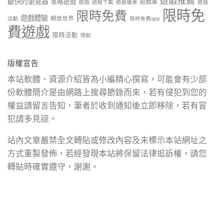
遊戲推薦
最快的瀏覽器
策略遊戲
遊戲庫
遊戲
遊戲下載
遊戲優惠
遊戲
限時免
限時免費
遊戲體驗
開放世界
活動
限時免費app
費遊戲
限時活動
領取
版權宣告
本站軟體、資源介紹皆為小編精心撰寫，可能會有少部
份軟體簡介是由網路上搜尋節錄而來，若有侵犯到您的
權益請留言告知，筆者於收到通知後立即移除，若有冒
犯請多見諒。
站內文章嚴禁全文轉貼或修改內容及未標示本站網址之
方式重製發佈，若經發現本站將保留法律追訴權，請您
轉貼時確實遵守，謝謝。