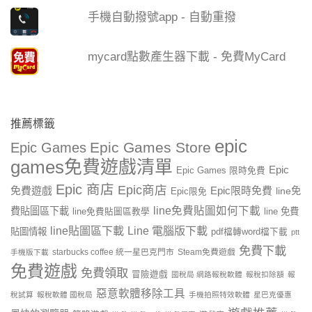
手機自動撥號app - 自動重撥
mycard點數產生器下載 - 免費MyCard
推薦標籤
epic
Epic Games Store
Epic Games
games免費遊戲清單
Epic
Epic Games 限時免費
Epic 商店
Epic商店
免費遊戲
Epic限時免費
line免
Epic限免
line免費貼圖如何下載
費貼圖區下載
line 免費
line免費貼圖區教學
line貼圖區下載
Line 電腦版下載
貼圖情報
pdf檔轉word檔下載
ptt
免費下載
starbucks coffee 統一星巴克門市
Steam免費遊戲
手機版下載
免費遊戲
免費領取
冒險遊戲
國稅局 網路報稅軟體
報稅扣除額
報
惡意軟體移除工具
稅試算
報稅軟體 國稅局
手機拍照特效軟體
星巴克優惠