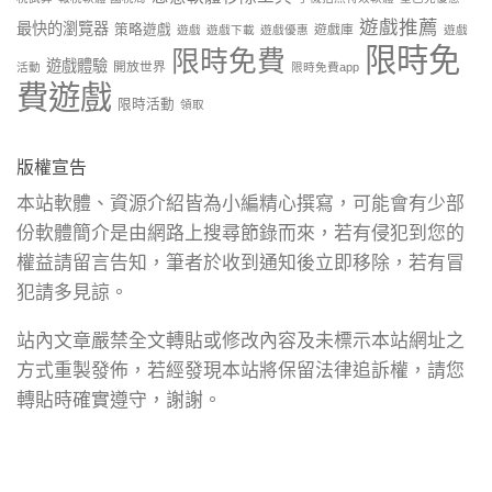
遊戲推薦
最快的瀏覽器
策略遊戲
遊戲庫
遊戲
遊戲下載
遊戲優惠
遊戲
限時免
限時免費
遊戲體驗
開放世界
活動
限時免費app
費遊戲
限時活動
領取
版權宣告
本站軟體、資源介紹皆為小編精心撰寫，可能會有少部
份軟體簡介是由網路上搜尋節錄而來，若有侵犯到您的
權益請留言告知，筆者於收到通知後立即移除，若有冒
犯請多見諒。
站內文章嚴禁全文轉貼或修改內容及未標示本站網址之
方式重製發佈，若經發現本站將保留法律追訴權，請您
轉貼時確實遵守，謝謝。