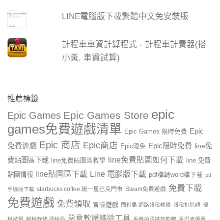
LINE電腦版下載繁體中文免安裝版
計程車車資計算程式 - 計程車計費器(搭
小黃, 車資試算)
推薦標籤
epic
Epic Games Store
Epic Games
games免費遊戲清單
Epic
Epic Games 限時免費
Epic 商店
Epic商店
免費遊戲
Epic限時免費
line免
Epic限免
line免費貼圖如何下載
費貼圖區下載
line 免費
line免費貼圖區教學
line貼圖區下載
Line 電腦版下載
貼圖情報
pdf檔轉word檔下載
ptt
免費下載
starbucks coffee 統一星巴克門市
Steam免費遊戲
手機版下載
免費遊戲
免費領取
冒險遊戲
國稅局 網路報稅軟體
報稅扣除額
報
惡意軟體移除工具
稅試算
報稅軟體 國稅局
手機拍照特效軟體
星巴克優惠