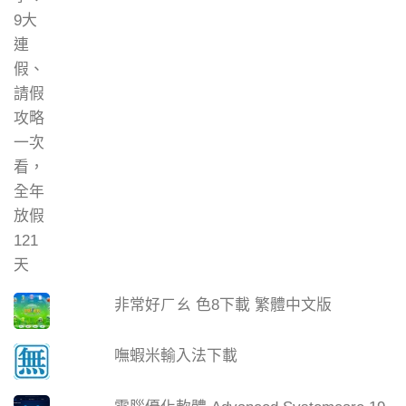
非常好ㄏㄠ 色8下載 繁體中文版
嘸蝦米輸入法下載