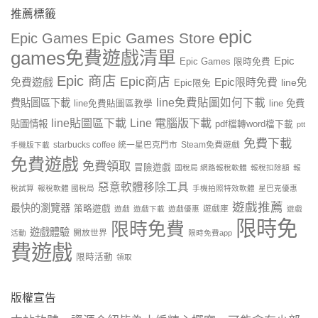
推薦標籤
epic
Epic Games Store
Epic Games
games免費遊戲清單
Epic
Epic Games 限時免費
Epic 商店
Epic商店
免費遊戲
Epic限時免費
line免
Epic限免
line免費貼圖如何下載
費貼圖區下載
line 免費
line免費貼圖區教學
line貼圖區下載
Line 電腦版下載
貼圖情報
pdf檔轉word檔下載
ptt
免費下載
starbucks coffee 統一星巴克門市
Steam免費遊戲
手機版下載
免費遊戲
免費領取
冒險遊戲
國稅局 網路報稅軟體
報稅扣除額
報
惡意軟體移除工具
稅試算
報稅軟體 國稅局
手機拍照特效軟體
星巴克優惠
遊戲推薦
最快的瀏覽器
策略遊戲
遊戲庫
遊戲
遊戲下載
遊戲優惠
遊戲
限時免
限時免費
遊戲體驗
開放世界
活動
限時免費app
費遊戲
限時活動
領取
版權宣告