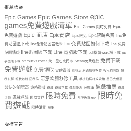
推薦標籤
epic
Epic Games Store
Epic Games
games免費遊戲清單
Epic
Epic Games 限時免費
Epic 商店
Epic商店
免費遊戲
Epic限時免費
line免
Epic限免
line免費貼圖如何下載
費貼圖區下載
line 免費
line免費貼圖區教學
line貼圖區下載
Line 電腦版下載
貼圖情報
pdf檔轉word檔下載
ptt
免費下載
starbucks coffee 統一星巴克門市
Steam免費遊戲
手機版下載
免費遊戲
免費領取
冒險遊戲
國稅局 網路報稅軟體
報稅扣除額
報
惡意軟體移除工具
稅試算
報稅軟體 國稅局
手機拍照特效軟體
星巴克優惠
遊戲推薦
最快的瀏覽器
策略遊戲
遊戲庫
遊戲
遊戲下載
遊戲優惠
遊戲
限時免
限時免費
遊戲體驗
開放世界
活動
限時免費app
費遊戲
限時活動
領取
版權宣告