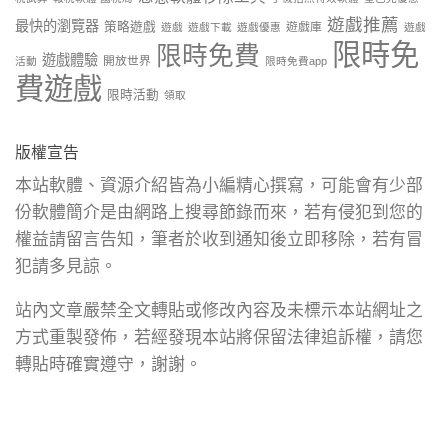
遊戲推薦
最快的瀏覽器
策略遊戲
遊戲庫
遊戲
遊戲下載
遊戲優惠
遊戲
限時免
限時免費
遊戲體驗
開放世界
活動
限時免費app
費遊戲
限時活動
領取
版權宣告
本站軟體、資源介紹皆為小編精心撰寫，可能會有少部
份軟體簡介是由網路上搜尋節錄而來，若有侵犯到您的
權益請留言告知，筆者於收到通知後立即移除，若有冒
犯請多見諒。
站內文章嚴禁全文轉貼或修改內容及未標示本站網址之
方式重製發佈，若經發現本站將保留法律追訴權，請您
轉貼時確實遵守，謝謝。