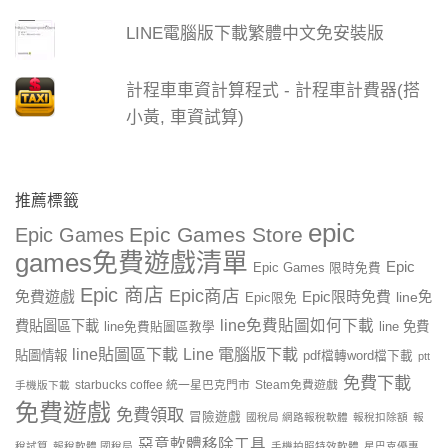
LINE電腦版下載繁體中文免安裝版
計程車車資計算程式 - 計程車計費器(搭
小黃, 車資試算)
推薦標籤
epic
Epic Games Store
Epic Games
games免費遊戲清單
Epic
Epic Games 限時免費
Epic 商店
Epic商店
免費遊戲
Epic限時免費
line免
Epic限免
line免費貼圖如何下載
費貼圖區下載
line 免費
line免費貼圖區教學
line貼圖區下載
Line 電腦版下載
貼圖情報
pdf檔轉word檔下載
ptt
免費下載
starbucks coffee 統一星巴克門市
Steam免費遊戲
手機版下載
免費遊戲
免費領取
冒險遊戲
國稅局 網路報稅軟體
報稅扣除額
報
惡意軟體移除工具
稅試算
報稅軟體 國稅局
手機拍照特效軟體
星巴克優惠