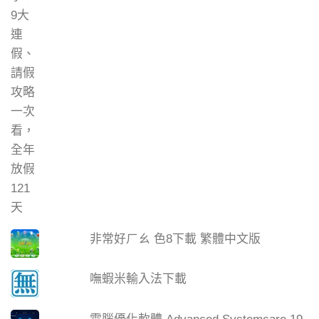
非常好ㄏㄠ 色8下載 繁體中文版
嘸蝦米輸入法下載