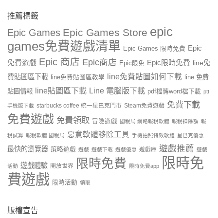
推薦標籤
epic
Epic Games Store
Epic Games
games免費遊戲清單
Epic
Epic Games 限時免費
Epic 商店
Epic商店
免費遊戲
Epic限時免費
line免
Epic限免
line免費貼圖如何下載
費貼圖區下載
line 免費
line免費貼圖區教學
line貼圖區下載
Line 電腦版下載
貼圖情報
pdf檔轉word檔下載
ptt
免費下載
starbucks coffee 統一星巴克門市
Steam免費遊戲
手機版下載
免費遊戲
免費領取
冒險遊戲
國稅局 網路報稅軟體
報稅扣除額
報
惡意軟體移除工具
稅試算
報稅軟體 國稅局
手機拍照特效軟體
星巴克優惠
遊戲推薦
最快的瀏覽器
策略遊戲
遊戲庫
遊戲
遊戲下載
遊戲優惠
遊戲
限時免
限時免費
遊戲體驗
開放世界
活動
限時免費app
費遊戲
限時活動
領取
版權宣告