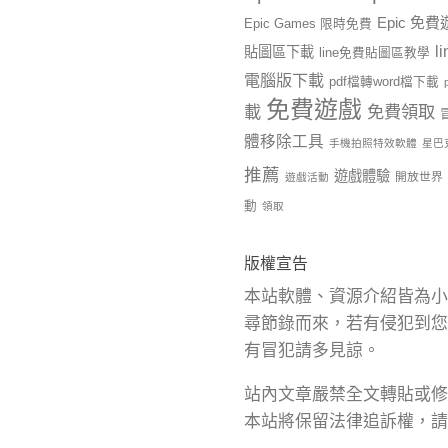
Epic 免
Epic Games 限時免費
l
貼圖區下載
line免費貼圖區教學
電腦版下載
pdf檔轉word檔下載
免費遊戲
載
免費領取
體移除工具
手機拍照特效軟體
星巴
推薦
遊戲體驗
開放世界
遊戲活動
動
領取
版權宣告
本站軟體、資源介紹皆為小
尋節錄而來，若有侵犯到您
有冒犯請多見諒。
站內文章嚴禁全文轉貼或修
本站將保留法律追訴權，請