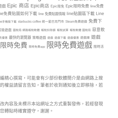
Epic 商店
Epic商店
費遊戲
Epic限時免費
line免費
Epic限免
line貼圖區下載
Line
ine免費貼圖如何下載
line 免費貼圖情報
免費下
starbucks coffee 統一星巴克門市
Steam免費遊戲
ptt手機版下載
惡意軟
冒險遊戲
國稅局 網路報稅軟體
報稅扣除額
報稅試算
報稅軟體 國稅局
遊戲
最快的瀏覽器
策略遊戲
遊戲庫
克優惠
遊戲
遊戲下載
遊戲優惠
限時免費遊戲
限時免費
限時活
限時免費app
編精心撰寫，可能會有少部份軟體簡介是由網路上搜
的權益請留言告知，筆者於收到通知後立即移除，若
改內容及未標示本站網址之方式重製發佈，若經發現
您轉貼時確實遵守，謝謝。