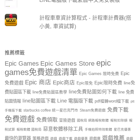
LINE電腦版下載繁體中文免安裝版
計程車車資計算程式 - 計程車計費器(搭
小黃, 車資試算)
推薦標籤
epic
Epic Games Store
Epic Games
games免費遊戲清單
Epic
Epic Games 限時免費
Epic 商店
Epic商店
免費遊戲
Epic限時免費
line免
Epic限免
line免費貼圖如何下載
費貼圖區下載
line 免費
line免費貼圖區教學
line貼圖區下載
Line 電腦版下載
貼圖情報
pdf檔轉word檔下載
ptt
免費下載
starbucks coffee 統一星巴克門市
Steam免費遊戲
手機版下載
免費遊戲
免費領取
冒險遊戲
國稅局 網路報稅軟體
報稅扣除額
報
惡意軟體移除工具
稅試算
報稅軟體 國稅局
手機拍照特效軟體
星巴克優惠
遊戲推薦
最快的瀏覽器
策略遊戲
遊戲庫
遊戲
遊戲下載
遊戲優惠
遊戲