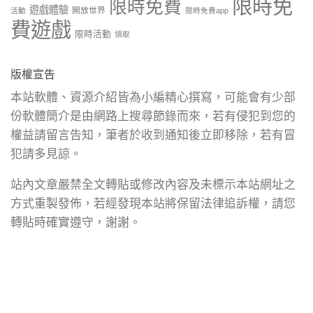
限時免
限時免費
遊戲體驗
開放世界
活動
限時免費app
費遊戲
限時活動
領取
版權宣告
本站軟體、資源介紹皆為小編精心撰寫，可能會有少部
份軟體簡介是由網路上搜尋節錄而來，若有侵犯到您的
權益請留言告知，筆者於收到通知後立即移除，若有冒
犯請多見諒。
站內文章嚴禁全文轉貼或修改內容及未標示本站網址之
方式重製發佈，若經發現本站將保留法律追訴權，請您
轉貼時確實遵守，謝謝。