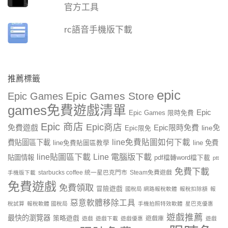
官方工具
rc語音手機版下載
推薦標籤
epic
Epic Games Store
Epic Games
games免費遊戲清單
Epic
Epic Games 限時免費
Epic 商店
Epic商店
免費遊戲
Epic限時免費
line免
Epic限免
line免費貼圖如何下載
費貼圖區下載
line 免費
line免費貼圖區教學
line貼圖區下載
Line 電腦版下載
貼圖情報
pdf檔轉word檔下載
ptt
免費下載
starbucks coffee 統一星巴克門市
Steam免費遊戲
手機版下載
免費遊戲
免費領取
冒險遊戲
國稅局 網路報稅軟體
報稅扣除額
報
惡意軟體移除工具
稅試算
報稅軟體 國稅局
手機拍照特效軟體
星巴克優惠
遊戲推薦
最快的瀏覽器
策略遊戲
遊戲庫
遊戲
遊戲下載
遊戲優惠
遊戲