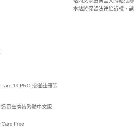
站內文章嚴禁全文轉貼或修
本站將保留法律追訴權，請
版
mcare 19 PRO 授權註冊碼
der 迅雷去廣告繁體中文版
are Free