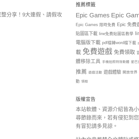
推薦標籤
Epic Gam
曆完整分享！9大連假、請假攻
Epic Games
Epic 免
Epic Games 限時免費
l
貼圖區下載
line免費貼圖區教學
電腦版下載
pdf檔轉word檔下載
免費遊戲
載
免費領取
體移除工具
手機拍照特效軟體
星巴
推薦
遊戲體驗
開放世界
遊戲活動
動
領取
版權宣告
本站軟體、資源介紹皆為小
尋節錄而來，若有侵犯到您
有冒犯請多見諒。