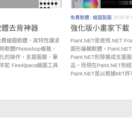
免費軟體
/
繪圖製圖
2018 年 
圖軟體去背神器
強化版小畫家下載 P
出的免費繪圖軟體，其特性講求
Paint.NET是使用.NET
體Photoshop複雜，
圖形編輯軟體。Paint.
化的操作，支援圖層、筆
Paint.NET則發展成
ireAlpaca繪圖工具
品。而現在Paint.NET則經
Paint.NET是以根據MI