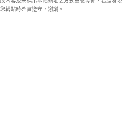
改內容及未標示本站網址之方式重製發佈，若經發現
您轉貼時確實遵守，謝謝。