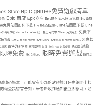
epic games免費遊戲清單
es Store
Epic 商店
Epic商店
費遊戲
Epic限時免費
line免費
Epic限免
line貼圖區下載
Line
ine免費貼圖如何下載
line 免費貼圖情報
免費下
starbucks coffee 統一星巴克門市
Steam免費遊戲
ptt手機版下載
惡意軟
冒險遊戲
國稅局 網路報稅軟體
報稅扣除額
報稅試算
報稅軟體 國稅局
遊戲
最快的瀏覽器
策略遊戲
遊戲庫
克優惠
遊戲
遊戲下載
遊戲優惠
限時免費遊戲
限時免費
限時活
限時免費app
編精心撰寫，可能會有少部份軟體簡介是由網路上搜
的權益請留言告知，筆者於收到通知後立即移除，若