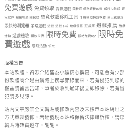
免費遊戲
免費領取
冒險遊戲
國稅局 網路報稅軟體
報稅扣除額
報
惡意軟體移除工具
稅試算
報稅軟體 國稅局
手機拍照特效軟體
星巴克優惠
遊戲推薦
最快的瀏覽器
策略遊戲
遊戲庫
遊戲
遊戲下載
遊戲優惠
遊戲
限時免
限時免費
遊戲體驗
開放世界
活動
限時免費app
費遊戲
限時活動
領取
版權宣告
本站軟體、資源介紹皆為小編精心撰寫，可能會有少部
份軟體簡介是由網路上搜尋節錄而來，若有侵犯到您的
權益請留言告知，筆者於收到通知後立即移除，若有冒
犯請多見諒。
站內文章嚴禁全文轉貼或修改內容及未標示本站網址之
方式重製發佈，若經發現本站將保留法律追訴權，請您
轉貼時確實遵守，謝謝。