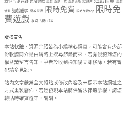
遊戲推薦
最快的瀏覽器
策略遊戲
遊戲庫
遊戲
遊戲下載
遊戲優惠
遊戲
限時免
限時免費
遊戲體驗
開放世界
活動
限時免費app
費遊戲
限時活動
領取
版權宣告
本站軟體、資源介紹皆為小編精心撰寫，可能會有少部
份軟體簡介是由網路上搜尋節錄而來，若有侵犯到您的
權益請留言告知，筆者於收到通知後立即移除，若有冒
犯請多見諒。
站內文章嚴禁全文轉貼或修改內容及未標示本站網址之
方式重製發佈，若經發現本站將保留法律追訴權，請您
轉貼時確實遵守，謝謝。