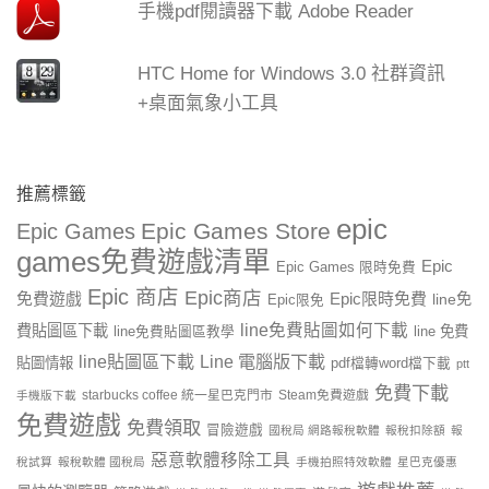
手機pdf閱讀器下載 Adobe Reader
HTC Home for Windows 3.0 社群資訊
+桌面氣象小工具
推薦標籤
epic
Epic Games Store
Epic Games
games免費遊戲清單
Epic
Epic Games 限時免費
Epic 商店
Epic商店
免費遊戲
Epic限時免費
line免
Epic限免
line免費貼圖如何下載
費貼圖區下載
line 免費
line免費貼圖區教學
line貼圖區下載
Line 電腦版下載
貼圖情報
pdf檔轉word檔下載
ptt
免費下載
starbucks coffee 統一星巴克門市
Steam免費遊戲
手機版下載
免費遊戲
免費領取
冒險遊戲
國稅局 網路報稅軟體
報稅扣除額
報
惡意軟體移除工具
稅試算
報稅軟體 國稅局
手機拍照特效軟體
星巴克優惠