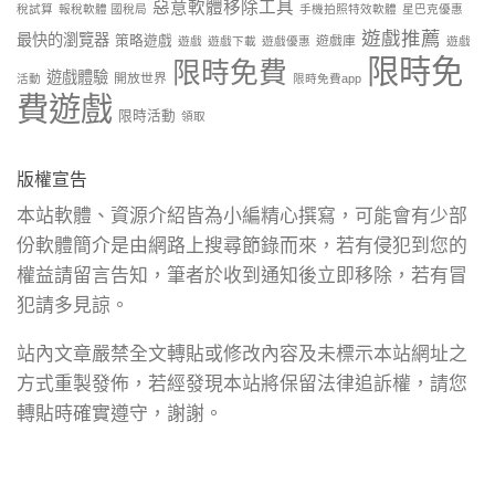
惡意軟體移除工具
稅試算
報稅軟體 國稅局
手機拍照特效軟體
星巴克優惠
遊戲推薦
最快的瀏覽器
策略遊戲
遊戲庫
遊戲
遊戲下載
遊戲優惠
遊戲
限時免
限時免費
遊戲體驗
開放世界
活動
限時免費app
費遊戲
限時活動
領取
版權宣告
本站軟體、資源介紹皆為小編精心撰寫，可能會有少部
份軟體簡介是由網路上搜尋節錄而來，若有侵犯到您的
權益請留言告知，筆者於收到通知後立即移除，若有冒
犯請多見諒。
站內文章嚴禁全文轉貼或修改內容及未標示本站網址之
方式重製發佈，若經發現本站將保留法律追訴權，請您
轉貼時確實遵守，謝謝。