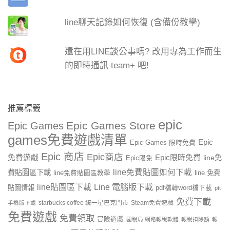
line聊天記錄如何恢復 (含備份教學)
還在用LINE談公事嗎? 改用專為工作而生
的即時通訊 team+ 吧!
推薦標籤
epic
Epic Games Store
Epic Games
games免費遊戲清單
Epic
Epic Games 限時免費
Epic 商店
Epic商店
免費遊戲
Epic限時免費
line免
Epic限免
line免費貼圖如何下載
費貼圖區下載
line 免費
line免費貼圖區教學
line貼圖區下載
Line 電腦版下載
貼圖情報
pdf檔轉word檔下載
ptt
免費下載
starbucks coffee 統一星巴克門市
Steam免費遊戲
手機版下載
免費遊戲
免費領取
冒險遊戲
國稅局 網路報稅軟體
報稅扣除額
報