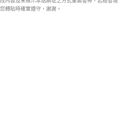
改內容及未標示本站網址之方式重製發佈，若經發現
您轉貼時確實遵守，謝謝。