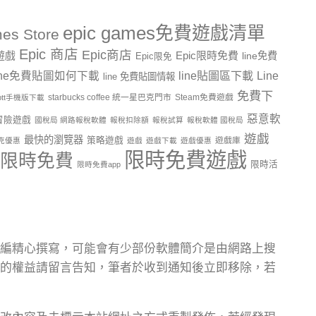
epic games免費遊戲清單
es Store
Epic 商店
Epic商店
費遊戲
Epic限時免費
line免費
Epic限免
line貼圖區下載
Line
ine免費貼圖如何下載
line 免費貼圖情報
免費下
starbucks coffee 統一星巴克門市
Steam免費遊戲
ptt手機版下載
惡意軟
冒險遊戲
國稅局 網路報稅軟體
報稅扣除額
報稅試算
報稅軟體 國稅局
遊戲
最快的瀏覽器
策略遊戲
遊戲庫
克優惠
遊戲
遊戲下載
遊戲優惠
限時免費遊戲
限時免費
限時活
限時免費app
編精心撰寫，可能會有少部份軟體簡介是由網路上搜
的權益請留言告知，筆者於收到通知後立即移除，若