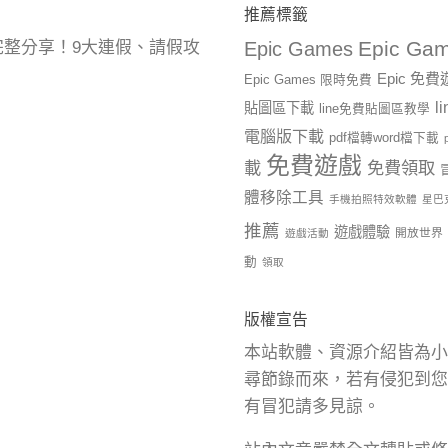
推薦標籤
Epic Gam
曆完整分享！9大連假、請假攻
Epic Games
Epic 免
Epic Games 限時免費
l
貼圖區下載
line免費貼圖區教學
電腦版下載
pdf檔轉word檔下載
免費遊戲
載
免費領取
體移除工具
手機拍照特效軟體
星巴
推薦
遊戲體驗
開放世界
遊戲活動
動
領取
版權宣告
本站軟體、資源介紹皆為小
尋節錄而來，若有侵犯到您
有冒犯請多見諒。