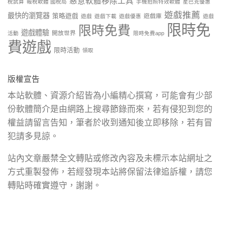
惡意軟體移除工具
稅試算
報稅軟體 國稅局
手機拍照特效軟體
星巴克優惠
遊戲推薦
最快的瀏覽器
策略遊戲
遊戲庫
遊戲
遊戲下載
遊戲優惠
遊戲
限時免
限時免費
遊戲體驗
開放世界
活動
限時免費app
費遊戲
限時活動
領取
版權宣告
本站軟體、資源介紹皆為小編精心撰寫，可能會有少部
份軟體簡介是由網路上搜尋節錄而來，若有侵犯到您的
權益請留言告知，筆者於收到通知後立即移除，若有冒
犯請多見諒。
站內文章嚴禁全文轉貼或修改內容及未標示本站網址之
方式重製發佈，若經發現本站將保留法律追訴權，請您
轉貼時確實遵守，謝謝。