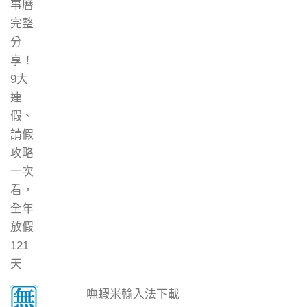
嘸蝦米輸入法下載