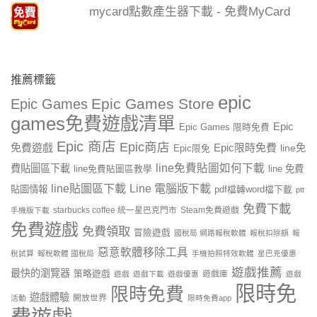
mycard點數產生器下載 - 免費MyCard
推薦標籤
epic
Epic Games Store
Epic Games
games免費遊戲清單
Epic
Epic Games 限時免費
Epic 商店
Epic商店
免費遊戲
Epic限時免費
line免
Epic限免
line免費貼圖如何下載
費貼圖區下載
line 免費
line免費貼圖區教學
line貼圖區下載
Line 電腦版下載
貼圖情報
pdf檔轉word檔下載
ptt
免費下載
starbucks coffee 統一星巴克門市
Steam免費遊戲
手機版下載
免費遊戲
免費領取
冒險遊戲
國稅局 網路報稅軟體
報稅扣除額
報
惡意軟體移除工具
稅試算
報稅軟體 國稅局
手機拍照特效軟體
星巴克優惠
遊戲推薦
最快的瀏覽器
策略遊戲
遊戲庫
遊戲
遊戲下載
遊戲優惠
遊戲
限時免
限時免費
遊戲體驗
開放世界
活動
限時免費app