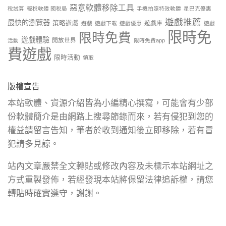
惡意軟體移除工具
稅試算
報稅軟體 國稅局
手機拍照特效軟體
星巴克優惠
遊戲推薦
最快的瀏覽器
策略遊戲
遊戲庫
遊戲
遊戲下載
遊戲優惠
遊戲
限時免
限時免費
遊戲體驗
開放世界
活動
限時免費app
費遊戲
限時活動
領取
版權宣告
本站軟體、資源介紹皆為小編精心撰寫，可能會有少部
份軟體簡介是由網路上搜尋節錄而來，若有侵犯到您的
權益請留言告知，筆者於收到通知後立即移除，若有冒
犯請多見諒。
站內文章嚴禁全文轉貼或修改內容及未標示本站網址之
方式重製發佈，若經發現本站將保留法律追訴權，請您
轉貼時確實遵守，謝謝。