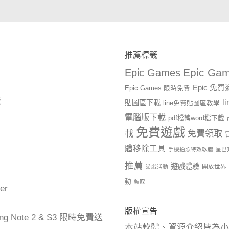
推薦標籤
Epic Gam
Epic Games
Epic 免
Epic Games 限時免費
版
l
貼圖區下載
line免費貼圖區教學
電腦版下載
pdf檔轉word檔下載
免費遊戲
載
免費領取
體移除工具
手機拍照特效軟體
星巴
推薦
遊戲體驗
開放世界
遊戲活動
動
領取
er
版權宣告
ng Note 2 & S3 限時免費送
本站軟體、資源介紹皆為小