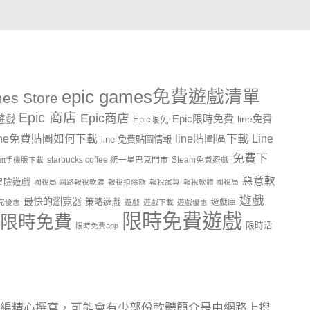
epic games免費遊戲清單
es Store
Epic 商店
Epic商店
費遊戲
Epic限時免費
line免費
Epic限免
line貼圖區下載
Line
ine免費貼圖如何下載
line 免費貼圖情報
免費下
starbucks coffee 統一星巴克門市
Steam免費遊戲
ptt手機版下載
惡意軟
冒險遊戲
國稅局 網路報稅軟體
報稅扣除額
報稅試算
報稅軟體 國稅局
遊戲
最快的瀏覽器
策略遊戲
遊戲庫
克優惠
遊戲
遊戲下載
遊戲優惠
限時免費遊戲
限時免費
限時活
限時免費app
編精心撰寫，可能會有少部份軟體簡介是由網路上搜