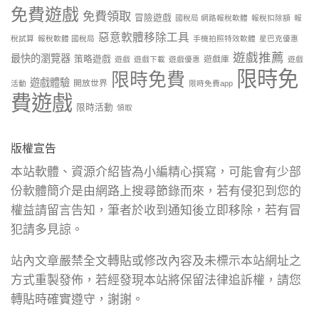
免費遊戲
免費領取
冒險遊戲
國稅局 網路報稅軟體
報稅扣除額
報
惡意軟體移除工具
稅試算
報稅軟體 國稅局
手機拍照特效軟體
星巴克優惠
遊戲推薦
最快的瀏覽器
策略遊戲
遊戲庫
遊戲
遊戲下載
遊戲優惠
遊戲
限時免
限時免費
遊戲體驗
開放世界
活動
限時免費app
費遊戲
限時活動
領取
版權宣告
本站軟體、資源介紹皆為小編精心撰寫，可能會有少部
份軟體簡介是由網路上搜尋節錄而來，若有侵犯到您的
權益請留言告知，筆者於收到通知後立即移除，若有冒
犯請多見諒。
站內文章嚴禁全文轉貼或修改內容及未標示本站網址之
方式重製發佈，若經發現本站將保留法律追訴權，請您
轉貼時確實遵守，謝謝。