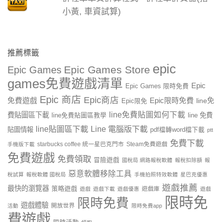
小黃, 車資試算)
推薦標籤
epic
Epic Games Store
Epic Games
games免費遊戲清單
Epic
Epic Games 限時免費
Epic 商店
Epic商店
免費遊戲
Epic限時免費
line免
Epic限免
line免費貼圖如何下載
費貼圖區下載
line 免費
line免費貼圖區教學
line貼圖區下載
Line 電腦版下載
貼圖情報
pdf檔轉word檔下載
ptt
免費下載
starbucks coffee 統一星巴克門市
Steam免費遊戲
手機版下載
免費遊戲
免費領取
冒險遊戲
國稅局 網路報稅軟體
報稅扣除額
報
惡意軟體移除工具
稅試算
報稅軟體 國稅局
手機拍照特效軟體
星巴克優惠
遊戲推薦
最快的瀏覽器
策略遊戲
遊戲庫
遊戲
遊戲下載
遊戲優惠
遊戲
限時免
限時免費
遊戲體驗
開放世界
活動
限時免費app
費遊戲