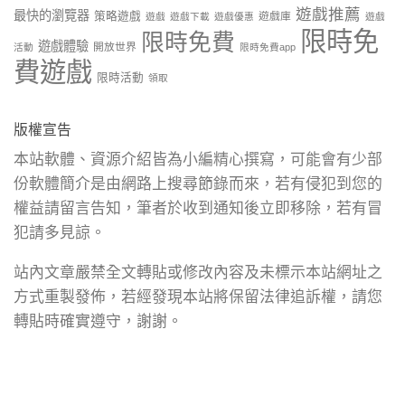
遊戲推薦
最快的瀏覽器
策略遊戲
遊戲庫
遊戲
遊戲下載
遊戲優惠
遊戲
限時免
限時免費
遊戲體驗
開放世界
活動
限時免費app
費遊戲
限時活動
領取
版權宣告
本站軟體、資源介紹皆為小編精心撰寫，可能會有少部
份軟體簡介是由網路上搜尋節錄而來，若有侵犯到您的
權益請留言告知，筆者於收到通知後立即移除，若有冒
犯請多見諒。
站內文章嚴禁全文轉貼或修改內容及未標示本站網址之
方式重製發佈，若經發現本站將保留法律追訴權，請您
轉貼時確實遵守，謝謝。