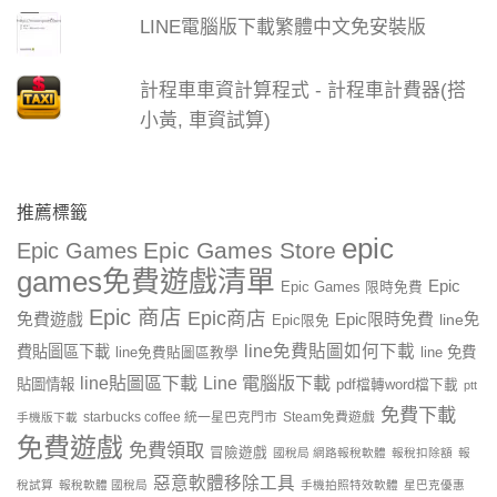
LINE電腦版下載繁體中文免安裝版
計程車車資計算程式 - 計程車計費器(搭
小黃, 車資試算)
推薦標籤
epic
Epic Games Store
Epic Games
games免費遊戲清單
Epic
Epic Games 限時免費
Epic 商店
Epic商店
免費遊戲
Epic限時免費
line免
Epic限免
line免費貼圖如何下載
費貼圖區下載
line 免費
line免費貼圖區教學
line貼圖區下載
Line 電腦版下載
貼圖情報
pdf檔轉word檔下載
ptt
免費下載
starbucks coffee 統一星巴克門市
Steam免費遊戲
手機版下載
免費遊戲
免費領取
冒險遊戲
國稅局 網路報稅軟體
報稅扣除額
報
惡意軟體移除工具
稅試算
報稅軟體 國稅局
手機拍照特效軟體
星巴克優惠