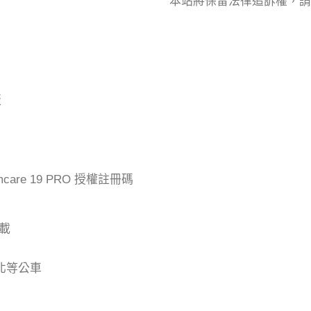
本站將保留法律追訴權，請
版
mcare 19 PRO 授權註冊碼
下載
台北等公車