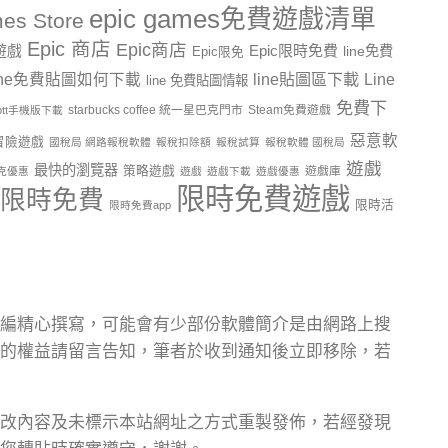
epic games免費遊戲清單
es Store
Epic 商店
Epic商店
費遊戲
Epic限時免費
line免費
Epic限免
line貼圖區下載
Line
ine免費貼圖如何下載
line 免費貼圖情報
免費下
starbucks coffee 統一星巴克門市
Steam免費遊戲
ptt手機版下載
惡意軟
冒險遊戲
國稅局 網路報稅軟體
報稅扣除額
報稅試算
報稅軟體 國稅局
遊戲
最快的瀏覽器
策略遊戲
遊戲庫
克優惠
遊戲
遊戲下載
遊戲優惠
限時免費遊戲
限時免費
限時活
限時免費app
編精心撰寫，可能會有少部份軟體簡介是由網路上搜
的權益請留言告知，筆者於收到通知後立即移除，若
改內容及未標示本站網址之方式重製發佈，若經發現