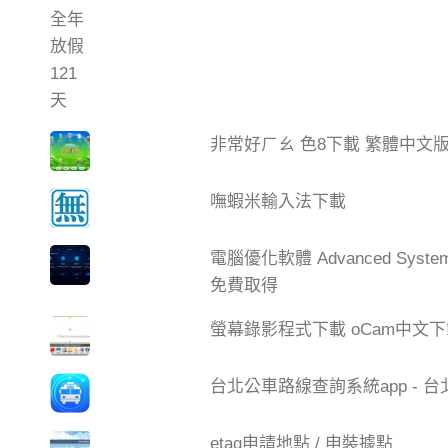
非常好ㄏㄠ 色8下載 繁體中文
嘸蝦米輸入法下載
電腦優化軟體 Advanced Syste
免費取得
螢幕錄影程式下載 oCam中文
台北公車路線查詢系統app - 
etag申請地點 / 申裝據點