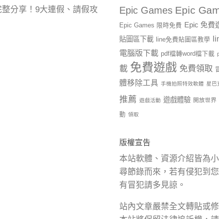
Epic Gam
曆完整分享！9大連假、請假攻
Epic Games
Epic 免
Epic Games 限時免費
l
貼圖區下載
line免費貼圖區教學
電腦版下載
pdf檔轉word檔下載
免費遊戲
載
免費領取
體移除工具
手機拍照特效軟體
星巴
推薦
遊戲體驗
開放世界
遊戲活動
動
領取
版權宣告
本站軟體、資源介紹皆為小
尋節錄而來，若有侵犯到您
有冒犯請多見諒。
站內文章嚴禁全文轉貼或修